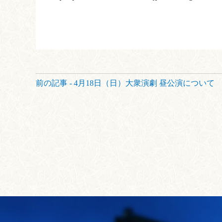
前
前の記事 - 4月18日（日）大衆演劇 昼公演について
後
の
記
事
へ
の
リ
ン
ク