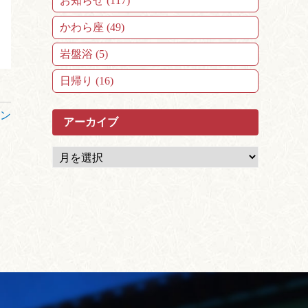
お知らせ (117)
かわら座 (49)
岩盤浴 (5)
日帰り (16)
ーン
アーカイブ
ア
ー
カ
イ
ブ