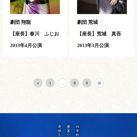
劇団 翔龍
劇団 荒城
【座長】春川 ふじお
【座長】荒城 真吾
2013年4月公演
2013年3月公演
«
1
…
8
9
10