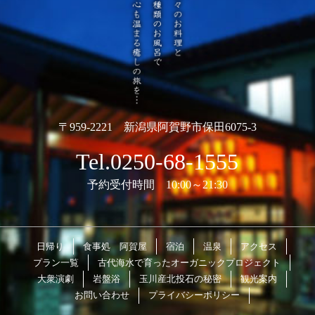
〒959-2221 新潟県阿賀野市保田6075-3
Tel.0250-68-1555
予約受付時間 10:00～21:30
日帰り
食事処 阿賀屋
宿泊
温泉
アクセス
プラン一覧
古代海水で育ったオーガニックプロジェクト
大衆演劇
岩盤浴
玉川産北投石の秘密
観光案内
お問い合わせ
プライバシーポリシー