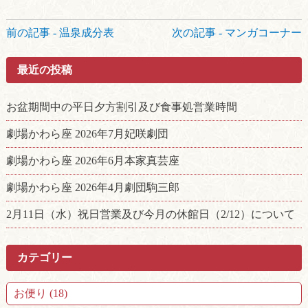
前
前の記事 - 温泉成分表
次の記事 - マンガコーナー
後
の
最近の投稿
記
事
へ
お盆期間中の平日夕方割引及び食事処営業時間
の
リ
劇場かわら座 2026年7月妃咲劇団
ン
劇場かわら座 2026年6月本家真芸座
ク
劇場かわら座 2026年4月劇団駒三郎
2月11日（水）祝日営業及び今月の休館日（2/12）について
カテゴリー
お便り (18)