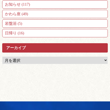
お知らせ (117)
かわら座 (49)
岩盤浴 (5)
日帰り (16)
アーカイブ
ア
ー
カ
イ
ブ