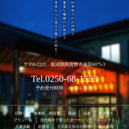
〒959-2221 新潟県阿賀野市保田6075-3
Tel.0250-68-1555
予約受付時間 10:00～21:30
日帰り
食事処 阿賀屋
宿泊
温泉
アクセス
プラン一覧
古代海水で育ったオーガニックプロジェクト
大衆演劇
岩盤浴
玉川産北投石の秘密
観光案内