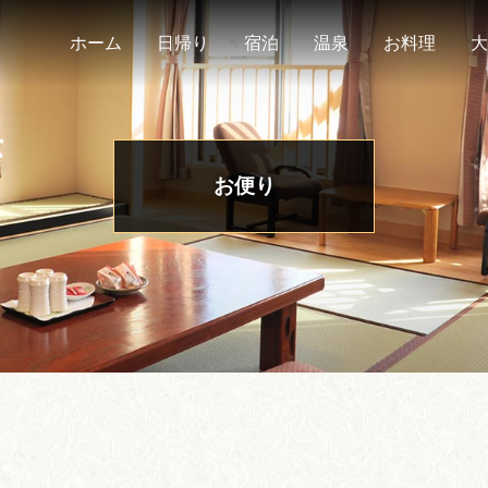
ホーム
日帰り
宿泊
温泉
お料理
大
お便り