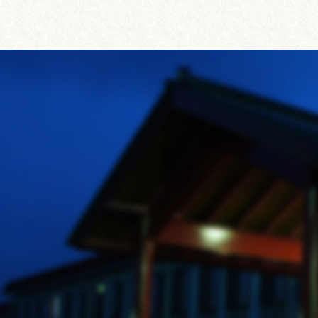
事
へ
の
リ
ン
ク