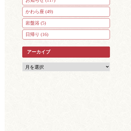
お知らせ (117)
かわら座 (49)
岩盤浴 (5)
日帰り (16)
アーカイブ
ア
ー
カ
イ
ブ