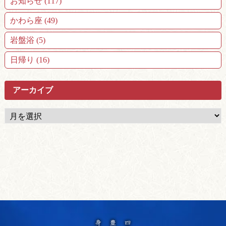
お知らせ (117)
かわら座 (49)
岩盤浴 (5)
日帰り (16)
アーカイブ
ア
ー
カ
イ
ブ