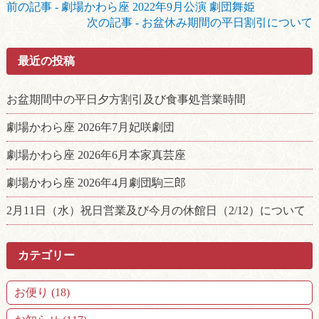
前の記事 - 劇場かわら座 2022年9月公演 劇団舞姫
後
次の記事 - お盆休み期間の平日割引について
の
記
最近の投稿
事
へ
の
お盆期間中の平日夕方割引及び食事処営業時間
リ
ン
劇場かわら座 2026年7月妃咲劇団
ク
劇場かわら座 2026年6月本家真芸座
劇場かわら座 2026年4月劇団駒三郎
2月11日（水）祝日営業及び今月の休館日（2/12）について
カテゴリー
お便り (18)