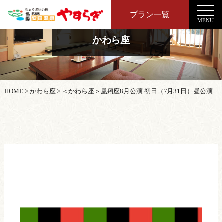
プラン一覧
MENU
かわら座
HOME
>
かわら座
>
＜かわら座＞凰翔座8月公演 初日（7月31日）昼公演