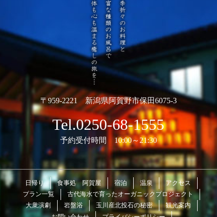
〒959-2221 新潟県阿賀野市保田6075-3
Tel.0250-68-1555
予約受付時間 10:00～21:30
日帰り
食事処 阿賀屋
宿泊
温泉
アクセス
プラン一覧
古代海水で育ったオーガニックプロジェクト
大衆演劇
岩盤浴
玉川産北投石の秘密
観光案内
お問い合わせ
プライバシーポリシー