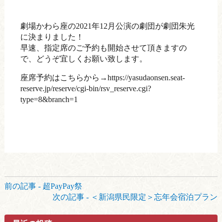
劇場かわら座の2021年12月公演の劇団が劇団朱光
に決まりました！
早速、指定席のご予約も開始させて頂きますの
で、どうぞ宜しくお願い致します。
座席予約はこちらから→
https://yasudaonsen.seat-
reserve.jp/reserve/cgi-bin/rsv_reserve.cgi?
type=8&branch=1
前
前の記事 - 超PayPay祭
後
次の記事 - ＜新潟県民限定＞忘年会宿泊プラン
の
記