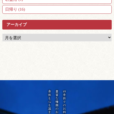
日帰り (16)
アーカイブ
ア
ー
カ
イ
ブ