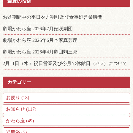
最近の投稿
事
へ
の
お盆期間中の平日夕方割引及び食事処営業時間
リ
ン
劇場かわら座 2026年7月妃咲劇団
ク
劇場かわら座 2026年6月本家真芸座
劇場かわら座 2026年4月劇団駒三郎
2月11日（水）祝日営業及び今月の休館日（2/12）について
カテゴリー
お便り (18)
お知らせ (117)
かわら座 (49)
岩盤浴 (5)