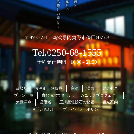
〒959-2221 新潟県阿賀野市保田6075-3
Tel.0250-68-1555
予約受付時間 10:00～21:30
日帰り
食事処 阿賀屋
宿泊
温泉
アクセス
プラン一覧
古代海水で育ったオーガニックプロジェクト
大衆演劇
岩盤浴
玉川産北投石の秘密
観光案内
お問い合わせ
プライバシーポリシー