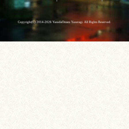
Copyright(C) 2014-2026 YasudaOnsen Yasuragi. All Rights Reserved.