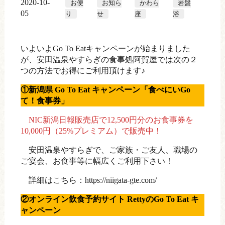
2020-10-
お便
お知ら
かわら
岩盤
05
り
せ
座
浴
いよいよGo To Eatキャンペーンが始まりました
が、安田温泉やすらぎの食事処阿賀屋では次の２
つの方法でお得にご利用頂けます♪
①新潟県 Go To Eat キャンペーン「食べにいGo
て！食事券」
NIC新潟日報販売店で12,500円分のお食事券を
10,000円（25%プレミアム）で販売中！
安田温泉やすらぎで、ご家族・ご友人、職場の
ご宴会、お食事等に幅広くご利用下さい！
詳細はこちら：
https://niigata-gte.com/
②オンライン飲食予約サイト RettyのGo To Eat キ
ャンペーン