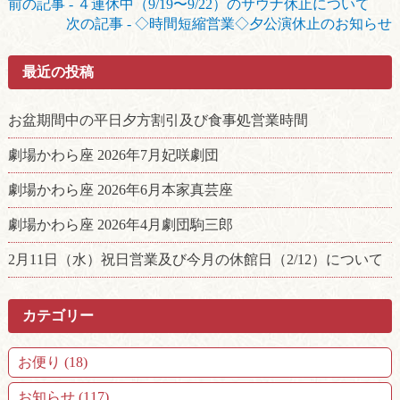
前の記事 - ４連休中（9/19〜9/22）のサウナ休止について
後
次の記事 - ◇時間短縮営業◇夕公演休止のお知らせ
の
記
最近の投稿
事
へ
の
お盆期間中の平日夕方割引及び食事処営業時間
リ
ン
劇場かわら座 2026年7月妃咲劇団
ク
劇場かわら座 2026年6月本家真芸座
劇場かわら座 2026年4月劇団駒三郎
2月11日（水）祝日営業及び今月の休館日（2/12）について
カテゴリー
お便り (18)
お知らせ (117)