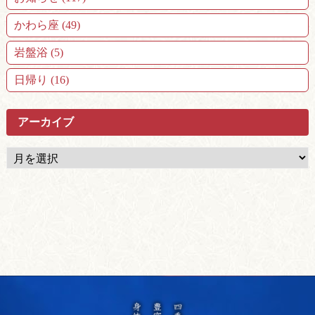
かわら座 (49)
岩盤浴 (5)
日帰り (16)
アーカイブ
ア
ー
カ
イ
ブ