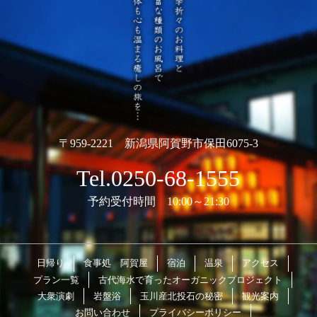
〒959-2221 新潟県阿賀野市保田6075-3
Tel.0250-68-1555
予約受付時間 10:00～21:30
日帰り
食事処 阿賀屋
宿泊
温泉
アクセス
プラン一覧
古代海水で育ったオーガニックプロジェクト
大衆演劇
岩盤浴
玉川産北投石の秘密
観光案内
お問い合わせ
プライバシーポリシー